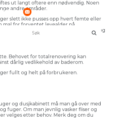
iftes ut langt oftere enn nødvendig. Noen
 mange andre områder.
08000
post@fredrikstadror.no
er slett ikke pusses opp hvert femte eller
n mal for forventet levealder på
nnsalder; 50 år i levealder. Dusjkabinett og
tte. Behovet for totalrenovering kan
minst dårlig vedlikehold av baderom.
er fullt og helt på forbrukeren.
 fuger og dusjkabinett må man gå over med
r og fuger. Om man jevnlig vasker fliser og
dler velges etter behov. Merk deg om du