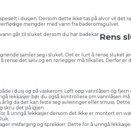
esielt i dusjen. Dersom dette ikke tas på alvor vil det
 overflødige mengder med vann fra baderomsgulvet.
t vann går til sluket dersom du har badekar.
Rens s
nende samler seg i sluket. Det er lurt å rense sluket jevn
 rense det selv og en rørlegger må tilkalles. Derfor er det
både i dusj og på vaskerom. Løft opp vannlåsen og fjern 
unngå lekkasjer bør du også kontrollere om vannlåsen må
lig da det kan feste seg avleiringer eller smuss. Dette 
g skru det på igjen.
 for å unngå lekkasjer dersom det ikke er montert en wat
luk.
ger misfarging og sprekker. Dette for å unngå lekkasje.