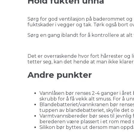
Hold fukten unna
Sørg for god ventilasjon på baderommet og sp
fuktskader i vegger og tak. Tørk også bort
Sørg en gang iblandt for å kontrollere at al
Det er overraskende hvor fort hårrester og lig
tetter seg, kan det hende at man ikke klarer å
Andre punkter
Vannlåsen bør renses 2-4 ganger i året 
skrubb for å få vekk alt smuss. For å 
Blandebatteriet/vannkranen bør renses år
tuppen av blandebatteriet, skylle det o
Varmtvannsbereder bør sees til jevnlig
berederen være plassert i et rom med s
Silikon bør byttes ut dersom man oppda