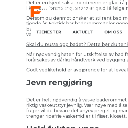
Det er en kjent sak at nordmenn er glad i å
liker jevn forandring, andre er glad i å følg
Dersom du derimot ønsker et stilrent bad me
tiende år. Faktisk har baderomsmøbler gener
baderomsmøbler. Servant, badekar, plastsluk
TJENESTER
AKTUELT
OM OSS
varmtvarmsbereder 20 år, blandebatteri og 
Skal du pusse opp badet? Dette bør du tenk
Når nødvendigheten for utskiftelse av bad f
forårsakes av dårlig håndtverk ved bygging av
Godt vedlikehold er avgjørende for at levea
Jevn rengjøring
Det er helt nødvendig å vaske baderommet r
riktig vaskeutstyr jevnlig. Vær nøye med å se 
fuger vil de bevare det «nye» preget og man
trenger ripefrie vaskemidler til fliser, klosett, 