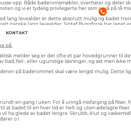
 pusse opp. Både baderomsmøbler, overflater og deler sk
e moten og vi er tydelig privilegerte her som også på så
+47693
d lang levealder er dette absolutt mulig og badet treng
elt ganske lang levealder. Sintef Byggforsk har laget e
 og gulvmonterte vannkossett kan faktisk ha over en ma
KONTAKT
badearmatur hele 15 år.
e på.
aktisk melder seg er det ofte et par hovedgrunner til de
 bad, feil-, eller ugunstige løsninger, og sist men ikke 
lderen på baderommet skal være lengst mulig. Dette ligg
undt en gang i uken. For å unngå misfarging på fliser,
til at badet til en hver tid er helt og uten ødelagte flise
 vil ha glede av badet lengre. Skrubb, klut og vaskemi
dører o.l.