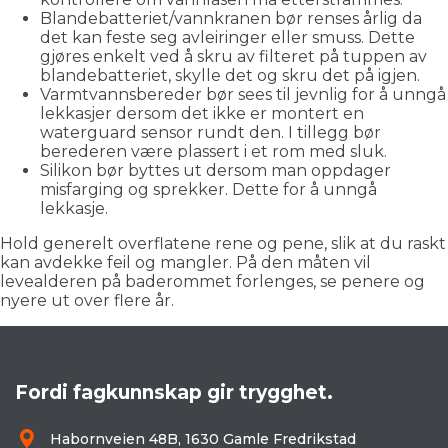
Blandebatteriet/vannkranen bør renses årlig da
det kan feste seg avleiringer eller smuss. Dette
gjøres enkelt ved å skru av filteret på tuppen av
blandebatteriet, skylle det og skru det på igjen.
Varmtvannsbereder bør sees til jevnlig for å unngå
lekkasjer dersom det ikke er montert en
waterguard sensor rundt den. I tillegg bør
berederen være plassert i et rom med sluk.
Silikon bør byttes ut dersom man oppdager
misfarging og sprekker. Dette for å unngå
lekkasje.
Hold generelt overflatene rene og pene, slik at du raskt
kan avdekke feil og mangler. På den måten vil
levealderen på baderommet forlenges, se penere og
nyere ut over flere år.
Fordi fagkunnskap gir trygghet.
Habornveien 48B, 1630 Gamle Fredrikstad