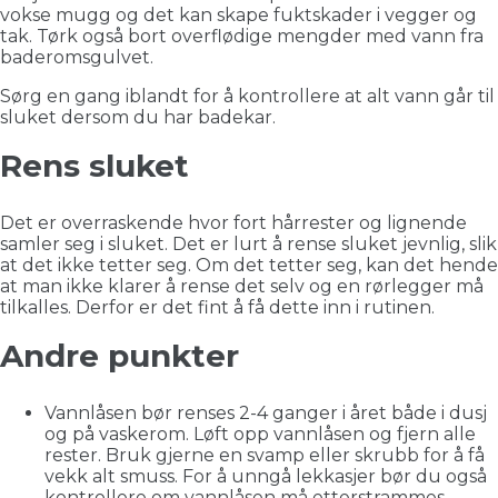
vokse mugg og det kan skape fuktskader i vegger og
tak. Tørk også bort overflødige mengder med vann fra
baderomsgulvet.
Sørg en gang iblandt for å kontrollere at alt vann går til
sluket dersom du har badekar.
Rens sluket
Det er overraskende hvor fort hårrester og lignende
samler seg i sluket. Det er lurt å rense sluket jevnlig, slik
at det ikke tetter seg. Om det tetter seg, kan det hende
at man ikke klarer å rense det selv og en rørlegger må
tilkalles. Derfor er det fint å få dette inn i rutinen.
Andre punkter
Vannlåsen bør renses 2-4 ganger i året både i dusj
og på vaskerom. Løft opp vannlåsen og fjern alle
rester. Bruk gjerne en svamp eller skrubb for å få
vekk alt smuss. For å unngå lekkasjer bør du også
kontrollere om vannlåsen må etterstrammes.