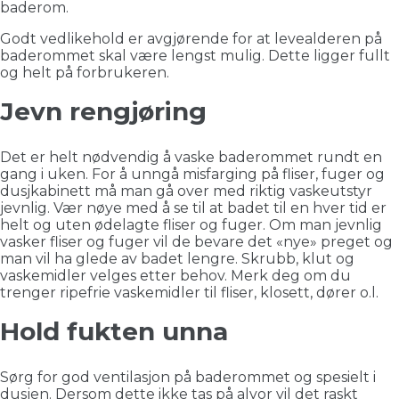
baderom.
Godt vedlikehold er avgjørende for at levealderen på
baderommet skal være lengst mulig. Dette ligger fullt
og helt på forbrukeren.
Jevn rengjøring
Det er helt nødvendig å vaske baderommet rundt en
gang i uken. For å unngå misfarging på fliser, fuger og
dusjkabinett må man gå over med riktig vaskeutstyr
jevnlig. Vær nøye med å se til at badet til en hver tid er
helt og uten ødelagte fliser og fuger. Om man jevnlig
vasker fliser og fuger vil de bevare det «nye» preget og
man vil ha glede av badet lengre. Skrubb, klut og
vaskemidler velges etter behov. Merk deg om du
trenger ripefrie vaskemidler til fliser, klosett, dører o.l.
Hold fukten unna
Sørg for god ventilasjon på baderommet og spesielt i
dusjen. Dersom dette ikke tas på alvor vil det raskt