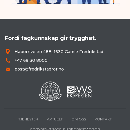
Fordi fagkunnskap gir trygghet.
Habornveien 48B, 1630 Gamle Fredrikstad
+47 69 30 8000
post@fredrikstadror.no
TJENESTER
AKTUELT
OM OSS
KONTAKT
COPYRIGHT 2020 © FREDRIKSTADROR